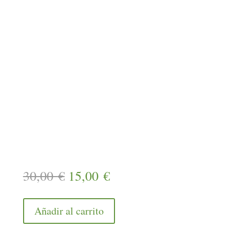
El
El
30,00
€
15,00
€
precio
precio
original
actual
Añadir al carrito
era:
es: