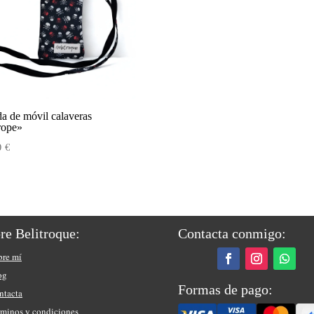
a de móvil calaveras
rope»
0
€
re Belitroque:
Contacta conmigo:
bre mí
og
Formas de pago:
ntacta
rminos y condiciones