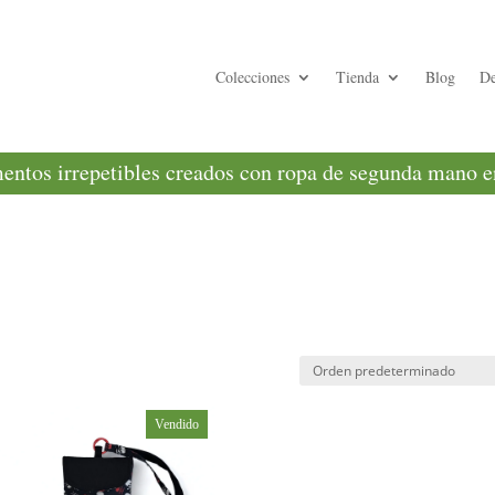
Colecciones
Tienda
Blog
De
ntos irrepetibles creados con ropa de segunda mano en
Vendido