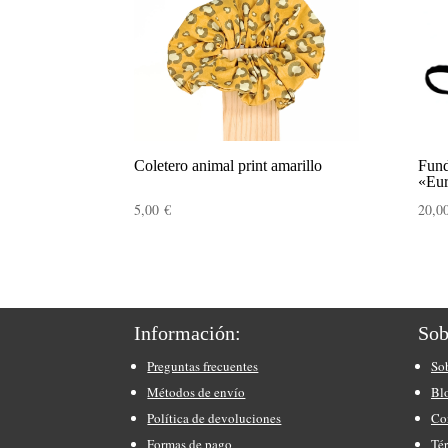
Coletero animal print amarillo
Fund
«Eu
5,00
€
20,0
Información:
Sob
Preguntas frecuentes
So
Métodos de envío
Bl
Política de devoluciones
Co
Formas de pago
Té