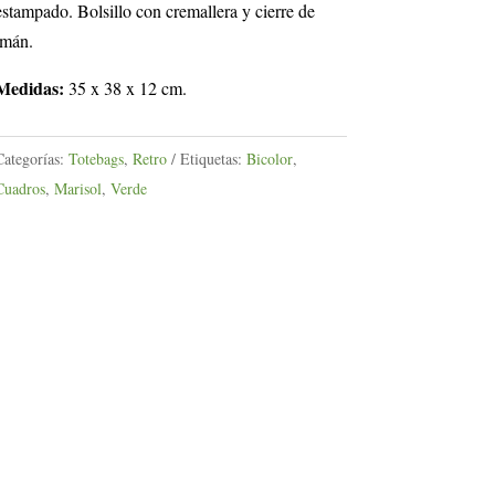
estampado. Bolsillo con cremallera y cierre de
imán.
Medidas:
35 x 38 x 12 cm.
Categorías:
Totebags
,
Retro
Etiquetas:
Bicolor
,
Cuadros
,
Marisol
,
Verde