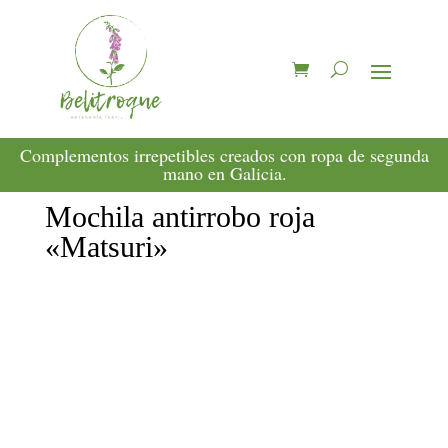
Complementos irrepetibles creados con ropa de segunda
mano en Galicia.
Mochila antirrobo roja
«Matsuri»