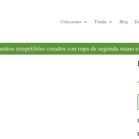
Colecciones
Tienda
Blog
De
ntos irrepetibles creados con ropa de segunda mano en