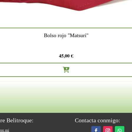
Bolso rojo "Matsuri"
45,00
€

re Belitroque:
Contacta conmigo:
bre mí